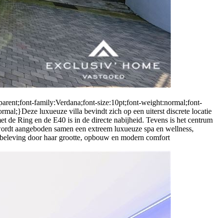
arent;font-family:Verdana;font-size:10pt;font-weight:normal;font-
al;}Deze luxueuze villa bevindt zich op een uiterst discrete locatie
t de Ring en de E40 is in de directe nabijheid. Tevens is het centrum
n wordt aangeboden samen een extreem luxueuze spa en wellness,
e beleving door haar grootte, opbouw en modern comfort