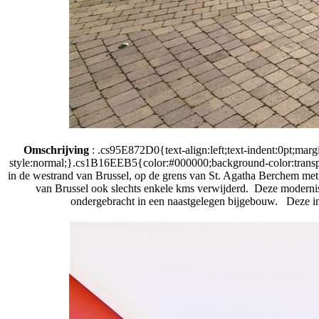
Omschrijving
: .cs95E872D0{text-align:left;text-indent:0pt;mar
style:normal;}.cs1B16EEB5{color:#000000;background-color:transparen
in de westrand van Brussel, op de grens van St. Agatha Berchem met M
van Brussel ook slechts enkele kms verwijderd. Deze modernist
ondergebracht in een naastgelegen bijgebouw. Deze imp