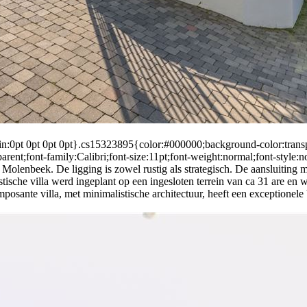
gin:0pt 0pt 0pt 0pt}.cs15323895{color:#000000;background-color:transp
t;font-family:Calibri;font-size:11pt;font-weight:normal;font-style:norm
olenbeek. De ligging is zowel rustig als strategisch. De aansluiting me
ische villa werd ingeplant op een ingesloten terrein van ca 31 are e
osante villa, met minimalistische architectuur, heeft een exceptionel